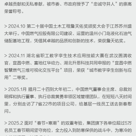
卓越贡献和无私奉献，被市委、市政府授予了“忠诚守井人”的崇高
荣誉称号。
> 2024.10 第二十届中国土木工程詹天佑奖颁奖大会于江苏苏州盛
大举行。中国燃气控股有限公司建设、运营的温州小门岛液化石油气
储配基地工程，凭借其卓越的品质和创新的技术，荣获詹天佑奖。
> 2024.11 湖北省职工数字孪生技术应用技能大赛在武汉圆满收
官，宜昌中燃、富地红华动力、湖北升思科技共同申报的“宜昌中燃
智慧燃气三维可视化交互平台”项目，荣获“城市数字孪生创新与应
用”二等奖。
> 2025.1月 腊月二十四到大年初二，中国燃气董事会主席、总裁刘
明辉和执行董事、执行总裁黄勇率领区域管理团队，在短短八天时间
里，分别走访了7省22市的项目公司，给基层一线员工送去新春慰
问。
> 2025.2 面对“春节+寒潮”的双重考验，集团旗下各单位超过5万
名员工春节期间坚守岗位，全力投入到防寒保供的战斗中，为寒冷的