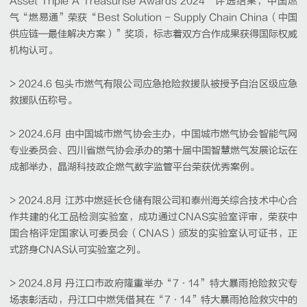
Asset Triple A Treasurise Awards 2024”评选结果，中国燃
气“燃易通”荣获“Best Solution - Supply Chain China（中国
供应链—最佳解决方案）”奖项，标志着双方合作成果获得国际权威
机构认可。
> 2024.6 包头市燃气有限公司应急抢险救援队被授予自治区级应急
救援队伍称号。
> 2024.6月 由中国城市燃气协会主办，中国城市燃气协会智能气网
专业委员会、四川省燃气协会承办的第十届中国智慧燃气发展论坛在
成都举办，晶湖科技政企燃气数字监管平台荣获优秀案例。
> 2024.8月 江苏中燃延长仓储有限公司和泰州海关综合技术中心合
作共建的化工品检测实验室，成功通过CNAS实验室评审，荣获中
国合格评定国家认可委员会（CNAS）颁发的实验室认可证书，正
式跻身CNAS认可实验室之列。
> 2024.8月 丹江口市政府隆重举办“7·14”特大暴雨抢险救灾专
场表彰活动，丹江口中燃凭借其在“7·14”特大暴雨抢险救灾中的