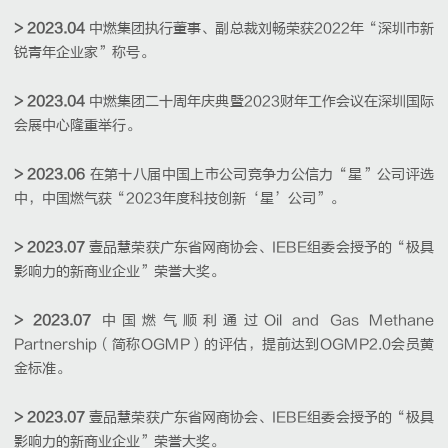
> 2023.04
中燃集团
执行董事、副总裁刘畅荣获2022年“深圳市新
锐青年企业家”称号。
> 2023.04
中燃集团二十周年庆典暨2023财年工作会议在深圳国际
会展中心隆重举行。
> 2023.06
在第十八届中国上市公司竞争力公信力“星”公司评选
中，中国燃气获“2023年度科技创新‘星’公司”。
> 2023.07
壹品慧荣获广东省网商协会、IEBE组委会授予的“极具
影响力的新商业企业”荣誉大奖。
> 2023.07
中国燃气顺利通过Oil and Gas Methane
Partnership（简称OGMP）的评估，提前达到OGMP2.0会员黄
金标准。
> 2023.07
壹品慧荣获广东省网商协会、IEBE组委会授予的“极具
影响力的新商业企业”荣誉大奖。