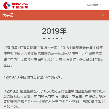
走进中燃
大事记
2019年
2018年
>
2019.01
在智联招聘“智场·未来”2018中国年度最佳雇主颁奖
2017年
盛典暨中国人力资本国际管理论坛—深圳颁奖盛典上，中国燃气荣
膺“中国年度最佳雇主深圳30强”，成为深圳唯一获此殊荣的能源
2016年
企业。
2015年
>
2019.10
中国燃气总部落户深圳罗湖。
2014年
2013年
>2018.2
恒生指数公布了加入优化后的恒生中国企业指数内的10只
红筹股及民营企业。中国燃气与中信、腾讯、中海油、中移动、华润
2012年
置地等国内知名企业一同被纳入恒生中国企业指数，由2018年3月5
日起生效。