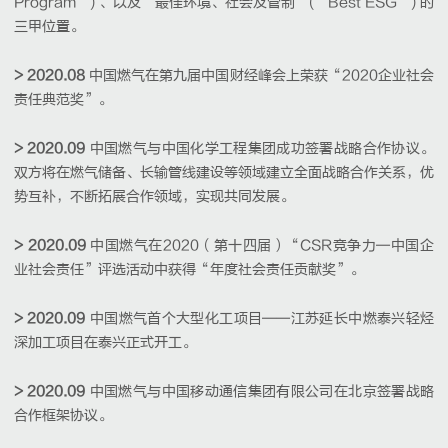
Program”) 、以及“最佳环境、社会及管制”(“Best ESG”) 的
三甲位置。
> 2020.08
中国燃气在第九届中国财经峰会上荣获“2020企业社会
责任典范奖”。
> 2020.09
中国燃气与中国化学工程集团成功签署战略合作协议。
双方将在燃气储备、长输管线建设等领域建立全面战略合作关系，优
势互补，不断拓展合作领域，实现共同发展。
> 2020.09
中国燃气在2020（第十四届）“CSR竞争力—中国企
业社会责任”评选活动中获得“年度社会责任贡献奖”。
> 2020.09
中国燃气首个大型化工项目——江苏延长中燃泰兴轻烃
深加工项目在泰兴正式开工。
> 2020.09
中国燃气与中国移动通信集团有限公司在北京签署战略
合作框架协议。