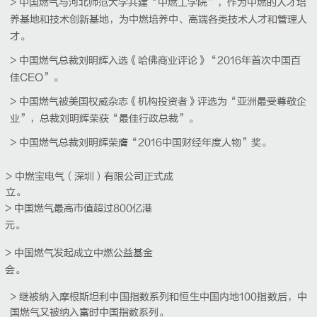
> 中国燃气与河北师范大学共建“中燃工学院”，作为中燃的人才培
养基地和技术创新基地，为中燃培养中、高端各类技术人才和管理人
才。
> 中国燃气总裁刘明辉入选《哈佛商业评论》“2016年首次中国百
佳CEO”。
> 中国燃气被美国权威杂志《机构投资者》评选为“亚洲最受尊敬企
业”，总裁刘明辉荣获“最佳行政总裁”。
> 中国燃气总裁刘明辉荣膺“2016中国财经年度人物”奖。
> 中燃宝电气（深圳）有限公司正式成
立。
> 中国燃气最高市值超过800亿港
元。
> 中国燃气发起成立中燃公益基金
会。
> 继被纳入摩根斯坦利中国指数系列和恒生中国内地100指数后，
中
国燃气
又被纳入富时中国指数系列。