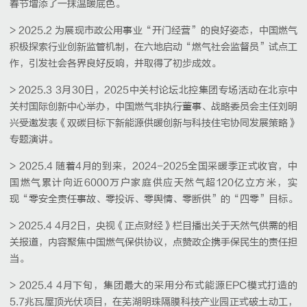
春节增添了一抹温暖底色。
> 2025.2 为展现市政公用事业“开门经营”的良好姿态，中国燃气
积极探索行业创新监管机制，在六地启动“燃气社会监督员”试点工
作，引发社会各界良好反响，并取得了初步成效。
> 2025.3 3月30日，2025中关村论坛北控集团专场活动在北京中
关村国际创新中心举办，中国燃气非执行董事、战略委员会主任刘明
兴受邀发表《双碳目标下新能源供暖创新与科技住宅协同发展策略》
专题演讲。
> 2025.4 随着4月的到来，2024-2025全国采暖季正式收官，中
国燃气累计向近6000万户家庭供应天然气超120亿立方米，实
现“零安全责任事故、零投诉、零舆情、零断供”的“四零”目标。
> 2025.4 4月2日，央视《正点财经》栏目播出关于天然气供需的相
关报道，内容聚焦中国燃气保供协议，点赞政企携手保民生的责任担
当。
> 2025.4 4月下旬，集团最大的采用分布式能源EPC模式打造的
5.7兆瓦屋顶光伏项目，在芜湖明珠隔膜科技产业园正式破土动工，