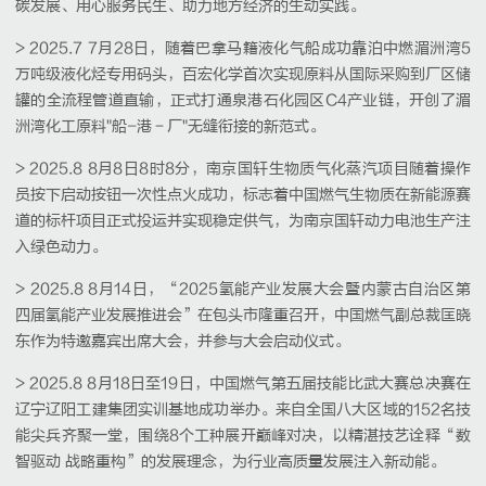
碳发展、用心服务民生、助力地方经济的生动实践。
> 2025.7 7月28日，随着巴拿马籍液化气船成功靠泊中燃湄洲湾5
万吨级液化烃专用码头，百宏化学首次实现原料从国际采购到厂区储
罐的全流程管道直输，正式打通泉港石化园区C4产业链，开创了湄
洲湾化工原料"船-港－厂"无缝衔接的新范式。
> 2025.8 8月8日8时8分，南京国轩生物质气化蒸汽项目随着操作
员按下启动按钮一次性点火成功，标志着中国燃气生物质在新能源赛
道的标杆项目正式投运并实现稳定供气，为南京国轩动力电池生产注
入绿色动力。
> 2025.8 8月14日，“2025氢能产业发展大会暨内蒙古自治区第
四届氢能产业发展推进会”在包头市隆重召开，中国燃气副总裁匡晓
东作为特邀嘉宾出席大会，并参与大会启动仪式。
> 2025.8 8月18日至19日，中国燃气第五届技能比武大赛总决赛在
辽宁辽阳工建集团实训基地成功举办。来自全国八大区域的152名技
能尖兵齐聚一堂，围绕8个工种展开巅峰对决，以精湛技艺诠释“数
智驱动 战略重构”的发展理念，为行业高质量发展注入新动能。