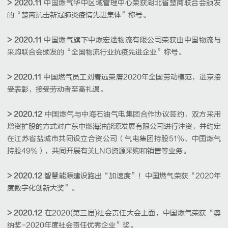
> 2020.11
中国燃气华中区域管理中心荣获湖北省楚商联合会颁发
的“楚商抗击新冠肺炎疫情先进集体”称号。
> 2020.11
中国燃气旗下中燃宏途物流有限公司荣获由中国物流与
采购联合会颁发的“全国物流行业抗疫先进企业”称号。
> 2020.11
中国燃气员工刘春远荣膺2020年全国劳动模范，进京接
受表彰，接受劳动者至高礼遇。
> 2020.12
中国燃气与中海石油气电集团合作协议签约，双方采用
增资扩股的方式对广东中燃海油能源发展有限公司进行注资，并约定
在江苏省盐城市共同设立合资公司（气电集团持股51%、中国燃气
持股49%），共同开展有关LNG资源采购和销售等业务。
> 2020.12
智慧能源建设跑出“加速度”！中国燃气荣获“2020年
度数字化创新大奖”。
> 2020.12
在2020(第三届)社会责任大会上面，中国燃气荣获“奥
纳奖-2020年度社会责任优秀企业”奖。