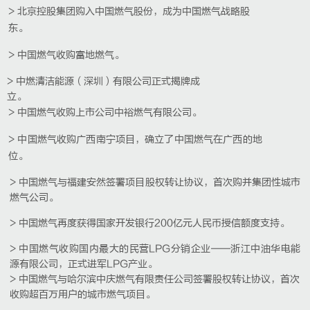
> 北京控股集团购入中国燃气股份，成为中国燃气战略股
东。
> 中国燃气收购富地燃气。
> 中燃清洁能源（深圳）有限公司正式揭牌成
立。
> 中国燃气收购上市公司中裕燃气有限公司。
> 中国燃气收购广西南宁项目，确立了中国燃气在广西的地
位。
> 中国燃气与福建安然
签署
项目股权转让协议，首次购并集团性城市
燃气公司。
>
中国燃气再度获得
国家开发银行200亿元人民币授信额度支持。
> 中国燃气收购国内最大的民营LPG分销企业——浙江中油华电能
源有限公司，正式进军LPG产业。
> 中国燃气与哈尔滨中庆燃气有限责任公司
签署
股权转让协议，首次
收购超百万用户的城市燃气项目。